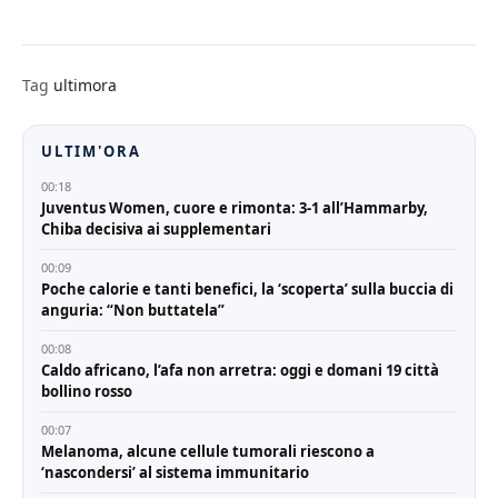
Tag
ultimora
ULTIM'ORA
00:18
Juventus Women, cuore e rimonta: 3-1 all’Hammarby,
Chiba decisiva ai supplementari
00:09
Poche calorie e tanti benefici, la ‘scoperta’ sulla buccia di
anguria: “Non buttatela”
00:08
Caldo africano, l’afa non arretra: oggi e domani 19 città
bollino rosso
00:07
Melanoma, alcune cellule tumorali riescono a
‘nascondersi’ al sistema immunitario