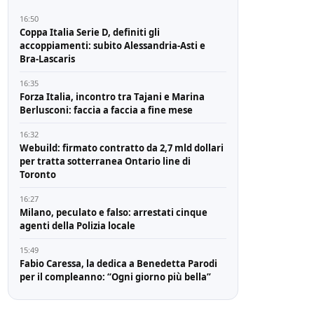
16:50
Coppa Italia Serie D, definiti gli
accoppiamenti: subito Alessandria-Asti e
Bra-Lascaris
16:35
Forza Italia, incontro tra Tajani e Marina
Berlusconi: faccia a faccia a fine mese
16:32
Webuild: firmato contratto da 2,7 mld dollari
per tratta sotterranea Ontario line di
Toronto
16:27
Milano, peculato e falso: arrestati cinque
agenti della Polizia locale
15:49
Fabio Caressa, la dedica a Benedetta Parodi
per il compleanno: “Ogni giorno più bella”