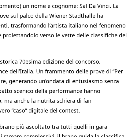
momento) un nome e cognome: Sal Da Vinci. La
rove sul palco della Wiener Stadthalle ha
ti, trasformando l’artista italiano nel fenomeno
proiettandolo verso le vette delle classifiche dei
 storica 70esima edizione del concorso,
nce dell’Italia. Un frammento delle prove di “Per
 ore, generando un’ondata di entusiasmo senza
’impatto scenico della performance hanno
o, ma anche la nutrita schiera di fan
vero “caso” digitale del contest.
brano più ascoltato tra tutti quelli in gara
di stream complessivi, il brano guida la classifica