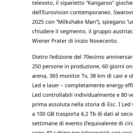
televoto, il siparietto “Kangaroo” gioch
dell’Eurovision contemporaneo. Swarovsk
2025 con “Milkshake Man”), spiegano “una 
chiudere il segmento, il gruppo austriac
Wiener Prater di inizio Novecento.
Dietro l’edizione del 70esimo anniversar
250 persone in produzione, 60 giorni on-
arena, 365 monitor Tv, 38 km di cavi e o
Led e laser – completamente energy effic
Led controllabili individualmente e 80 ve
prima assoluta nella storia di Esc. I Led 
a 100 GB trasporta 4,2 Tb di dati al seco
settimane di evento (l’equivalente di cir
sono 40 cabine per telecronisti con voci 