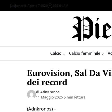
Skip
venerdì, Agosto 7 2026
2
:
35
:
05
AM
to
content
Piemonte
Sport
Calcio
Calcio femminile
Vo
Eurovision, Sal Da Vi
dei record
di AdnKronos
11 Maggio 2026
5 min lettura
(Adnkronos) –