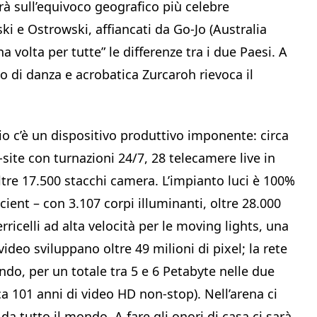
erà sull’equivoco geografico più celebre
i e Ostrowski, affiancati da Go-Jo (Australia
volta per tutte” le differenze tra i due Paesi. A
o di danza e acrobatica Zurcaroh rievoca il
io c’è un dispositivo produttivo imponente: circa
site con turnazioni 24/7, 28 telecamere live in
ltre 17.500 stacchi camera. L’impianto luci è 100%
ient – con 3.107 corpi illuminanti, oltre 28.000
rricelli ad alta velocità per le moving lights, una
video sviluppano oltre 49 milioni di pixel; la rete
ndo, per un totale tra 5 e 6 Petabyte nelle due
ca 101 anni di video HD non-stop). Nell’arena ci
da tutto il mondo. A fare gli onori di casa ci sarà