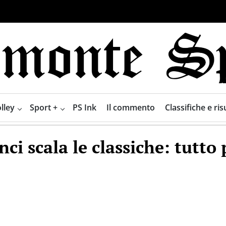
lley
Sport +
PS Ink
Il commento
Classifiche e risu
nci scala le classiche: tutto