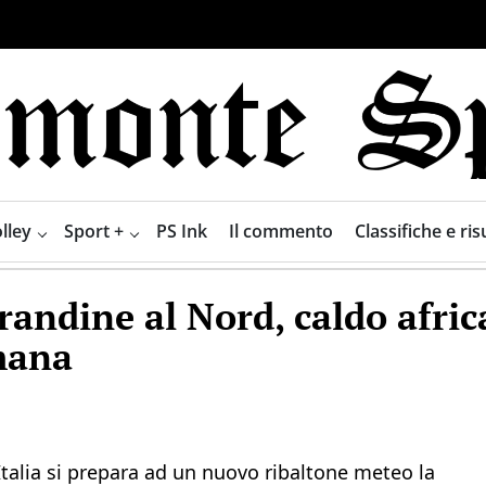
lley
Sport +
PS Ink
Il commento
Classifiche e risu
randine al Nord, caldo afric
mana
Italia si prepara ad un nuovo ribaltone meteo la