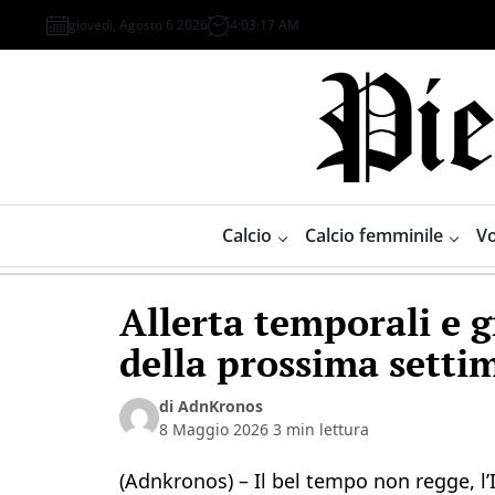
Skip
giovedì, Agosto 6 2026
4
:
03
:
17
AM
to
content
Piemonte
Sport
Calcio
Calcio femminile
Vo
Allerta temporali e g
della prossima setti
di AdnKronos
8 Maggio 2026
3 min lettura
(Adnkronos) – Il bel tempo non regge, l’