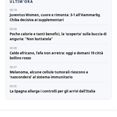
ULTIM'ORA
00:18
Juventus Women, cuore e rimonta: 3-1 all’Hammarby,
Chiba decisiva ai supplementari
00:09
Poche calorie e tanti benefici, la ‘scoperta’ sulla buccia di
anguria: “Non buttatela”
00:08
Caldo africano, l’afa non arretra: oggi e domani 19 città
bollino rosso
00:07
Melanoma, alcune cellule tumorali riescono a
‘nascondersi’ al sistema immunitario
00:05
La Spagna allarga i controlli per gli arrivi dall’Italia