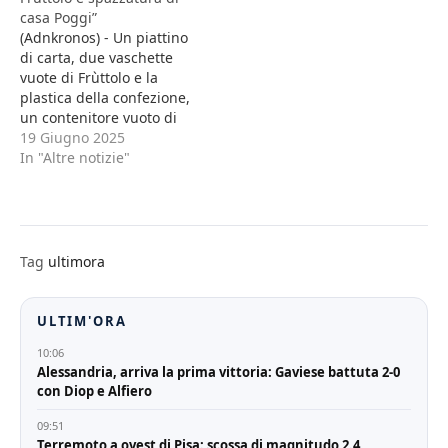
casa Poggi”
(Adnkronos) - Un piattino
di carta, due vaschette
vuote di Frùttolo e la
plastica della confezione,
un contenitore vuoto di
EstaThé con la cannuccia,
19 Giugno 2025
una scatola vuota di
In "Altre notizie"
biscotti e un sacchetto
contenente dei cereali.
Su nessuno di questi
oggetti, trovati nella
spazzatura della villetta
Tag
ultimora
Poggi a Garlasco sono
state…
ULTIM'ORA
10:06
Alessandria, arriva la prima vittoria: Gaviese battuta 2-0
con Diop e Alfiero
09:51
Terremoto a ovest di Pisa: scossa di magnitudo 2.4