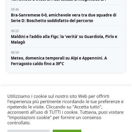
09:46
Bra-Sanremese 0-0, amichevole vera tra due squadre di
Serie D: Boschetto soddisfatto del percorso
09:22
Maldini e l’addio alla Figc: la ‘verità’ su Guardiola, Pirlo e
Malagò
08:59
Meteo, domenica temporali su Alpi e Appennini. A
Ferragosto caldo fino a 39°C
Utilizziamo i cookie sul nostro sito Web per offrirti
l'esperienza più pertinente ricordando le tue preferenze e
© All rights reserved. Quotidiano registrato all'albo dei
ripetendo le visite. Cliccando su "Accetta tutto",
giornali e periodici presso il Tribunale di Torino n. 25
acconsenti all'uso di TUTTI i cookie. Tuttavia, puoi visitare
"Impostazioni cookie" per fornire un consenso
del 24/8/2022 Editore: Agostino Scozzaro Direttore
controllato.
responsabile: Andrea Musacchio Theme Sportsx