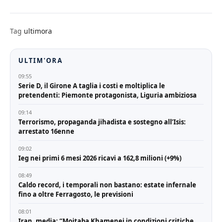
Tag
ultimora
ULTIM'ORA
09:55
Serie D, il Girone A taglia i costi e moltiplica le
pretendenti: Piemonte protagonista, Liguria ambiziosa
09:14
Terrorismo, propaganda jihadista e sostegno all’Isis:
arrestato 16enne
09:02
Ieg nei primi 6 mesi 2026 ricavi a 162,8 milioni (+9%)
08:49
Caldo record, i temporali non bastano: estate infernale
fino a oltre Ferragosto, le previsioni
08:01
Iran, media: “Mojtaba Khamenei in condizioni critiche,