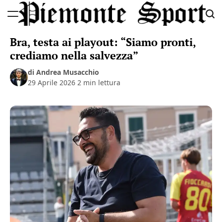
Skip
to
Piemonte
content
Bra, testa ai playout: “Siamo pronti,
Sport
crediamo nella salvezza”
di Andrea Musacchio
29 Aprile 2026
2 min lettura