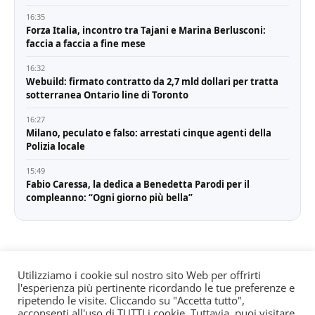
16:35
Forza Italia, incontro tra Tajani e Marina Berlusconi:
faccia a faccia a fine mese
16:32
Webuild: firmato contratto da 2,7 mld dollari per tratta
sotterranea Ontario line di Toronto
16:27
Milano, peculato e falso: arrestati cinque agenti della
Polizia locale
15:49
Fabio Caressa, la dedica a Benedetta Parodi per il
compleanno: “Ogni giorno più bella”
Utilizziamo i cookie sul nostro sito Web per offrirti
l'esperienza più pertinente ricordando le tue preferenze e
© All rights reserved. Quotidiano registrato all'albo dei
ripetendo le visite. Cliccando su "Accetta tutto",
giornali e periodici presso il Tribunale di Torino n. 25
acconsenti all'uso di TUTTI i cookie. Tuttavia, puoi visitare