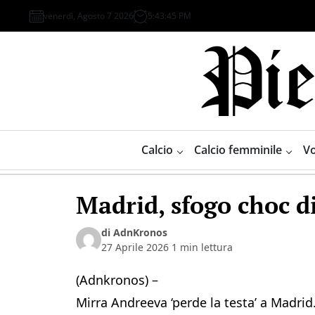
Skip
venerdì, Agosto 7 2026
5
:
43
:
45
PM
to
content
Piemonte
Sport
Calcio
Calcio femminile
Vo
Madrid, sfogo choc 
di AdnKronos
27 Aprile 2026
1 min lettura
(Adnkronos) –
Mirra Andreeva ‘perde la testa’ a Madrid.