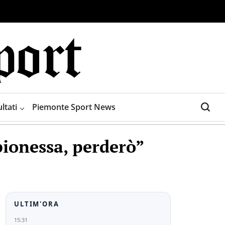
ltati
Piemonte Sport News
ionessa, perderò”
ULTIM'ORA
15:31