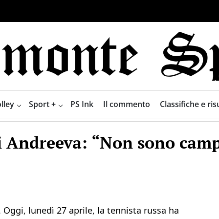
lley
Sport +
PS Ink
Il commento
Classifiche e risu
di Andreeva: “Non sono camp
 Oggi, lunedì 27 aprile, la tennista russa ha