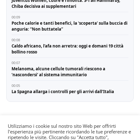
Juventus Women, cuore e rimonta: 3-1 all’Hammarby,
Chiba decisiva ai supplementari
00:09
Poche calorie e tanti benefici, la ‘scoperta’ sulla buccia di
anguria: “Non buttatela”
00:08
Caldo africano, l’afa non arretra: oggi e domani 19 città
bollino rosso
00:07
Melanoma, alcune cellule tumorali riescono a
‘nascondersi’ al sistema immunitario
00:05
La Spagna allarga i controlli per gli arrivi dall’Italia
Utilizziamo i cookie sul nostro sito Web per offrirti
l'esperienza più pertinente ricordando le tue preferenze e
© All rights reserved. Quotidiano registrato all'albo dei
ripetendo le visite. Cliccando su "Accetta tutto",