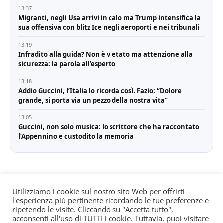
13:37
Migranti, negli Usa arrivi in calo ma Trump intensifica la
sua offensiva con blitz Ice negli aeroporti e nei tribunali
13:19
Infradito alla guida? Non è vietato ma attenzione alla
sicurezza: la parola all’esperto
13:18
Addio Guccini, l’Italia lo ricorda così. Fazio: “Dolore
grande, si porta via un pezzo della nostra vita”
13:05
Guccini, non solo musica: lo scrittore che ha raccontato
l’Appennino e custodito la memoria
Utilizziamo i cookie sul nostro sito Web per offrirti
l'esperienza più pertinente ricordando le tue preferenze e
© All rights reserved. Quotidiano registrato all'albo dei
ripetendo le visite. Cliccando su "Accetta tutto",
giornali e periodici presso il Tribunale di Torino n. 25
acconsenti all'uso di TUTTI i cookie. Tuttavia, puoi visitare