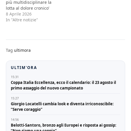
più multidisciplinare la
lotta al dolore cronico’
8 Aprile 2026
In "Altre notizie"
Tag
ultimora
ULTIM'ORA
15:31
Coppa Italia Eccellenza, ecco il calendario: il 23 agosto il
primo assaggio del nuovo campionato
15:27
Giorgio Locatelli cambia look e diventa irriconoscibile:
“Serve coraggio”
14:56
Belotti-Santoro, bronzo agli Europei e risposta ai gossip:
“Non siamo una coppia”