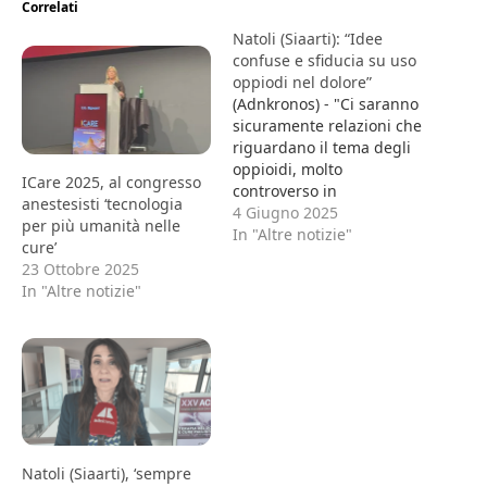
Correlati
Natoli (Siaarti): “Idee
confuse e sfiducia su uso
oppiodi nel dolore”
(Adnkronos) - "Ci saranno
sicuramente relazioni che
riguardano il tema degli
oppioidi, molto
ICare 2025, al congresso
controverso in
anestesisti ‘tecnologia
quest'ultimo periodo
4 Giugno 2025
per più umanità nelle
sull'onda lunga di quello
In "Altre notizie"
cure’
che è successo negli Stati
23 Ottobre 2025
Uniti dell'addiction,
In "Altre notizie"
quindi delle
tossicodipendenze e
delle morti da Fentanyl
che non hanno nulla a
che vedere con la terapia
del dolore. L'attenzione
mediatica…
Natoli (Siaarti), ‘sempre