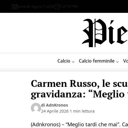
Skip
venerdì, Agosto 7 2026
7
:
27
:
57
PM
to
content
Piemonte
Sport
Calcio
Calcio femminile
Vo
Carmen Russo, le scus
gravidanza: “Meglio 
di AdnKronos
24 Aprile 2026
1 min lettura
(Adnkronos) – “Meglio tardi che mai”. C