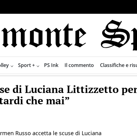
lley
Sport +
PS Ink
Il commento
Classifiche e risu
e di Luciana Littizzetto per
tardi che mai”
armen Russo accetta le scuse di Luciana