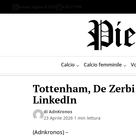
Skip
sabato, Agosto 8 2026
4
:
45
:
27
PM
to
content
Piemonte
Sport
Calcio
Calcio femminile
Vo
Tottenham, De Zerbi 
LinkedIn
di AdnKronos
23 Aprile 2026
1 min lettura
(Adnkronos) –