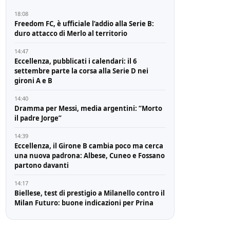
18:08
Freedom FC, è ufficiale l’addio alla Serie B:
duro attacco di Merlo al territorio
14:47
Eccellenza, pubblicati i calendari: il 6
settembre parte la corsa alla Serie D nei
gironi A e B
14:40
Dramma per Messi, media argentini: “Morto
il padre Jorge”
14:39
Eccellenza, il Girone B cambia poco ma cerca
una nuova padrona: Albese, Cuneo e Fossano
partono davanti
14:17
Biellese, test di prestigio a Milanello contro il
Milan Futuro: buone indicazioni per Prina