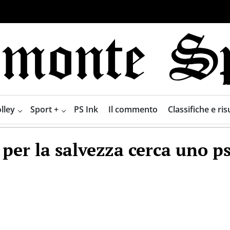
lley
Sport +
PS Ink
Il commento
Classifiche e risu
per la salvezza cerca uno p