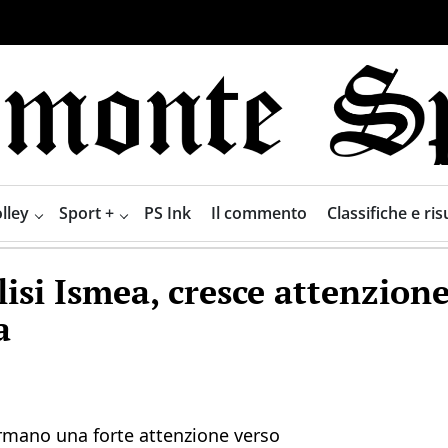
lley
Sport +
PS Ink
Il commento
Classifiche e risu
si Ismea, cresce attenzione
a
ermano una forte attenzione verso