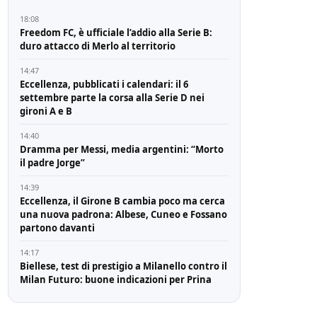
18:08
Freedom FC, è ufficiale l’addio alla Serie B:
duro attacco di Merlo al territorio
14:47
Eccellenza, pubblicati i calendari: il 6
settembre parte la corsa alla Serie D nei
gironi A e B
14:40
Dramma per Messi, media argentini: “Morto
il padre Jorge”
14:39
Eccellenza, il Girone B cambia poco ma cerca
una nuova padrona: Albese, Cuneo e Fossano
partono davanti
14:17
Biellese, test di prestigio a Milanello contro il
Milan Futuro: buone indicazioni per Prina