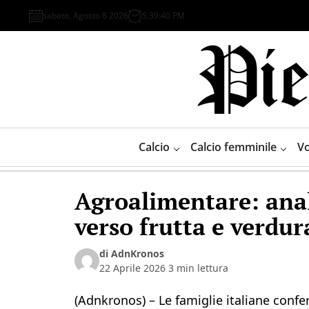
Skip
sabato, Agosto 8 2026
5
:
39
:
41
PM
to
content
Piemonte
Sport
Calcio
Calcio femminile
Vo
Agroalimentare: anali
verso frutta e verdur
di AdnKronos
22 Aprile 2026
3 min lettura
(Adnkronos) – Le famiglie italiane conf