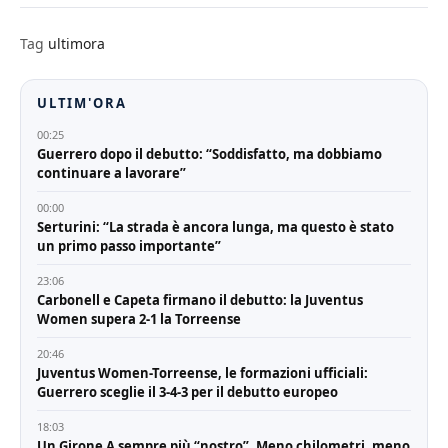
Tag
ultimora
ULTIM'ORA
00:25
Guerrero dopo il debutto: “Soddisfatto, ma dobbiamo
continuare a lavorare”
00:00
Serturini: “La strada è ancora lunga, ma questo è stato
un primo passo importante”
23:06
Carbonell e Capeta firmano il debutto: la Juventus
Women supera 2-1 la Torreense
20:46
Juventus Women-Torreense, le formazioni ufficiali:
Guerrero sceglie il 3-4-3 per il debutto europeo
18:03
Un Girone A sempre più “nostro”. Meno chilometri, meno