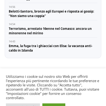
14:56
Belotti-Santoro, bronzo agli Europei e risposta ai gossip:
“Non siamo una coppia”
14:54
Terrorismo, arrestato 16enne nel Comasco: ancora un
minorenne nel mirino
14:43
Emma, la fuga tra i ghiacciai con Elisa: la vacanza anti-
caldo in Islanda
Utilizziamo i cookie sul nostro sito Web per offrirti
l'esperienza più pertinente ricordando le tue preferenze e
© All rights reserved. Quotidiano registrato all'albo dei
ripetendo le visite. Cliccando su "Accetta tutto",
giornali e periodici presso il Tribunale di Torino n. 25
acconsenti all'uso di TUTTI i cookie. Tuttavia, puoi visitare
"Impostazioni cookie" per fornire un consenso
del 24/8/2022 Editore: Agostino Scozzaro Direttore
controllato.
responsabile: Andrea Musacchio Theme Sportsx
designed by
WPInterface
.