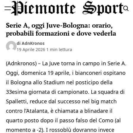
Skip
to
Piemonte
content
Serie A, oggi Juve-Bologna: orario,
Sport
probabili formazioni e dove vederla
di AdnKronos
19 Aprile 2026
1 min lettura
(Adnkronos) – La Juve torna in campo in Serie A.
Oggi, domenica 19 aprile, i bianconeri ospitano
il Bologna allo Stadium nel posticipo della
33esima giornata di campionato. La squadra di
Spalletti, reduce dal successo nel big match
contro l’Atalanta, è chiamata a blinadare il
quarto posto dopo il passo falso del Como (al
momento a -2). I rossoblù dovranno invece