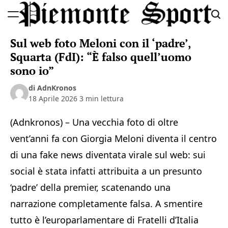
Skip
to
Piemonte
content
Sul web foto Meloni con il ‘padre’,
Sport
Squarta (FdI): “È falso quell’uomo
sono io”
di AdnKronos
18 Aprile 2026
3 min lettura
(Adnkronos) – Una vecchia foto di oltre
vent’anni fa con Giorgia Meloni diventa il centro
di una fake news diventata virale sul web: sui
social è stata infatti attribuita a un presunto
‘padre’ della premier, scatenando una
narrazione completamente falsa. A smentire
tutto è l’europarlamentare di Fratelli d’Italia