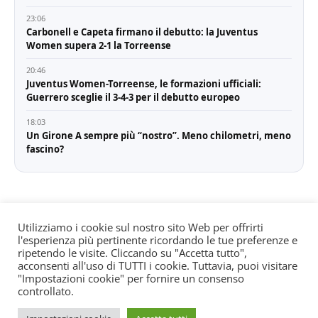
23:06
Carbonell e Capeta firmano il debutto: la Juventus
Women supera 2-1 la Torreense
20:46
Juventus Women-Torreense, le formazioni ufficiali:
Guerrero sceglie il 3-4-3 per il debutto europeo
18:03
Un Girone A sempre più “nostro”. Meno chilometri, meno
fascino?
Utilizziamo i cookie sul nostro sito Web per offrirti
l'esperienza più pertinente ricordando le tue preferenze e
© All rights reserved. Quotidiano registrato all'albo dei
ripetendo le visite. Cliccando su "Accetta tutto",
giornali e periodici presso il Tribunale di Torino n. 25
acconsenti all'uso di TUTTI i cookie. Tuttavia, puoi visitare
"Impostazioni cookie" per fornire un consenso
del 24/8/2022 Editore: Agostino Scozzaro Direttore
controllato.
responsabile: Andrea Musacchio Theme Sportsx
designed by
WPInterface
.