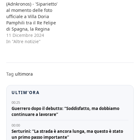
(Adnkronos) - 'Siparietto'
al momento delle foto
ufficiale a Villa Doria
Pamphili tra il Re Felipe
di Spagna, la Regina
Letizia e la premier
11 Dicembre 2024
Giorgia Meloni su come
In "Altre notizie"
posizionarsi per lo scatto
di rito. Subito dopo il
picchetto d'onore e prima
di entrare nel Casino del
Bel Respiro si è…
Tag
ultimora
ULTIM'ORA
00:25
Guerrero dopo il debutto: “Soddisfatto, ma dobbiamo
continuare a lavorare”
00:00
Serturini: “La strada è ancora lunga, ma questo è stato
un primo passo importante”