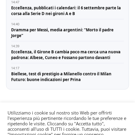
14:47
Eccellenza, pubblicati i calendari: il 6 settembre parte la
corsa alla Serie D nei gironi A e B
14:40
Dramma per Messi, media argentini: “Morto il padre
Jorge”
14:39
Eccellenza, il Girone B cambia poco ma cerca una nuova
padrona: Albese, Cuneo e Fossano partono davanti
14:17
Biellese, test di prestigio a Milanello contro il Milan
Futuro: buone indicazioni per Prina
Utilizziamo i cookie sul nostro sito Web per offrirti
l'esperienza più pertinente ricordando le tue preferenze e
© All rights reserved. Quotidiano registrato all'albo dei
ripetendo le visite. Cliccando su "Accetta tutto",
giornali e periodici presso il Tribunale di Torino n. 25
acconsenti all'uso di TUTTI i cookie. Tuttavia, puoi visitare
"Impostazioni cookie" per fornire un consenso