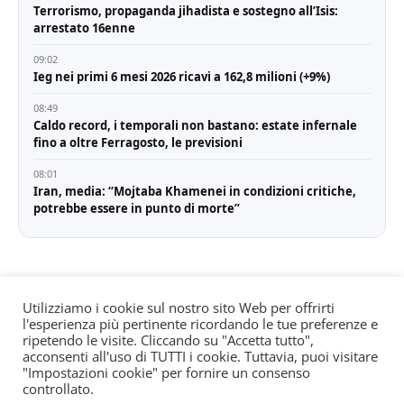
Terrorismo, propaganda jihadista e sostegno all’Isis:
arrestato 16enne
09:02
Ieg nei primi 6 mesi 2026 ricavi a 162,8 milioni (+9%)
08:49
Caldo record, i temporali non bastano: estate infernale
fino a oltre Ferragosto, le previsioni
08:01
Iran, media: “Mojtaba Khamenei in condizioni critiche,
potrebbe essere in punto di morte”
Utilizziamo i cookie sul nostro sito Web per offrirti
l'esperienza più pertinente ricordando le tue preferenze e
© All rights reserved. Quotidiano registrato all'albo dei
ripetendo le visite. Cliccando su "Accetta tutto",
giornali e periodici presso il Tribunale di Torino n. 25
acconsenti all'uso di TUTTI i cookie. Tuttavia, puoi visitare
"Impostazioni cookie" per fornire un consenso
del 24/8/2022 Editore: Agostino Scozzaro Direttore
controllato.
responsabile: Andrea Musacchio Theme Sportsx