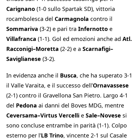
Carignano
(1-0 sullo Spartak SD), vittoria
rocambolesca del
Carmagnola
contro il
Sommariva
(3-2) e pari tra
Infernotto
e
Villafranca
(1-1). Gol ed emozioni anche ad
Atl.
Racconigi–Moretta
(2-2) e a
Scarnafigi–
Saviglianese
(3-2).
In evidenza anche il
Busca
, che ha superato 3-1
il Valle Varaita, e il successo dell’
Ornavassese
(2-1) contro il Gravellona San Pietro. Largo 4-1
del
Pedona
ai danni del Boves MDG, mentre
Ceversama–Virtus Vercelli
e
Sale–Novese
si
sono concluse entrambe in parità (1-1). Colpo
esterno per l’
LB Trino
, vincente 2-1 sul Casale