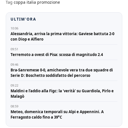
Tag
coppa italia promozione
ULTIM'ORA
10:06
Alessandria, arriva la prima vittoria: Gaviese battuta 2-0
con Diop e Alfiero
09:51
Terremoto a ovest di Pisa: scossa di magnitudo 2.4
09:46
Bra-Sanremese 0-0, amichevole vera tra due squadre di
Serie D: Boschetto soddisfatto del percorso
09:22
Maldini e l’addio alla Figc: la ‘verità’ su Guardiola, Pirlo e
Malagò
08:59
Meteo, domenica temporali su Alpi e Appennini. A
Ferragosto caldo fino a 39°C