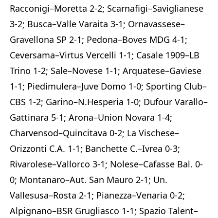
Racconigi–Moretta 2-2; Scarnafigi–Saviglianese
3-2; Busca–Valle Varaita 3-1; Ornavassese–
Gravellona SP 2-1; Pedona–Boves MDG 4-1;
Ceversama–Virtus Vercelli 1-1; Casale 1909–LB
Trino 1-2; Sale–Novese 1-1; Arquatese–Gaviese
1-1; Piedimulera–Juve Domo 1-0; Sporting Club–
CBS 1-2; Garino–N.Hesperia 1-0; Dufour Varallo–
Gattinara 5-1; Arona–Union Novara 1-4;
Charvensod–Quincitava 0-2; La Vischese–
Orizzonti C.A. 1-1; Banchette C.–Ivrea 0-3;
Rivarolese–Vallorco 3-1; Nolese–Cafasse Bal. 0-
0; Montanaro–Aut. San Mauro 2-1; Un.
Vallesusa–Rosta 2-1; Pianezza–Venaria 0-2;
Alpignano–BSR Grugliasco 1-1; Spazio Talent–