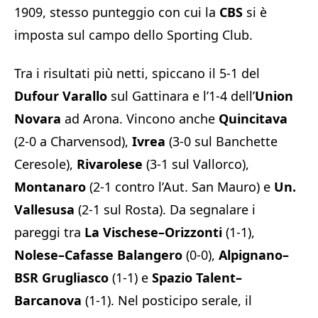
1909, stesso punteggio con cui la
CBS
si è
imposta sul campo dello Sporting Club.
Tra i risultati più netti, spiccano il 5-1 del
Dufour Varallo
sul Gattinara e l’1-4 dell’
Union
Novara
ad Arona. Vincono anche
Quincitava
(2-0 a Charvensod),
Ivrea
(3-0 sul Banchette
Ceresole),
Rivarolese
(3-1 sul Vallorco),
Montanaro
(2-1 contro l’Aut. San Mauro) e
Un.
Vallesusa
(2-1 sul Rosta). Da segnalare i
pareggi tra
La Vischese–Orizzonti
(1-1),
Nolese–Cafasse Balangero
(0-0),
Alpignano–
BSR Grugliasco
(1-1) e
Spazio Talent–
Barcanova
(1-1). Nel posticipo serale, il