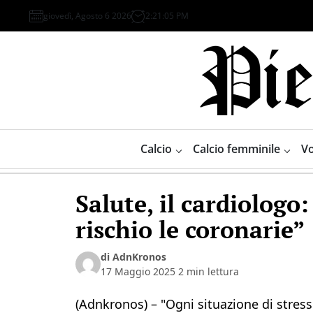
Skip
giovedì, Agosto 6 2026
2
:
21
:
06
PM
to
content
Piemonte
Sport
Calcio
Calcio femminile
Vo
Salute, il cardiologo:
rischio le coronarie”
di AdnKronos
17 Maggio 2025
2 min lettura
(Adnkronos) – "Ogni situazione di stres