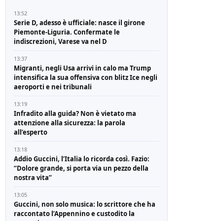
13:52
Serie D, adesso è ufficiale: nasce il girone
Piemonte-Liguria. Confermate le
indiscrezioni, Varese va nel D
13:37
Migranti, negli Usa arrivi in calo ma Trump
intensifica la sua offensiva con blitz Ice negli
aeroporti e nei tribunali
13:19
Infradito alla guida? Non è vietato ma
attenzione alla sicurezza: la parola
all’esperto
13:18
Addio Guccini, l’Italia lo ricorda così. Fazio:
“Dolore grande, si porta via un pezzo della
nostra vita”
13:05
Guccini, non solo musica: lo scrittore che ha
raccontato l’Appennino e custodito la