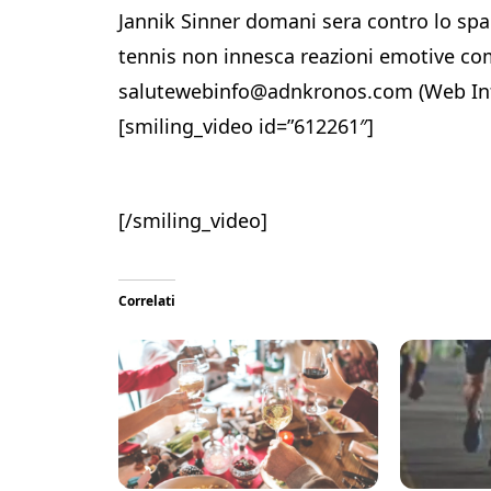
Jannik Sinner domani sera contro lo spag
tennis non innesca reazioni emotive com
salutewebinfo@adnkronos.com (Web In
[smiling_video id=”612261″]
[/smiling_video]
Correlati