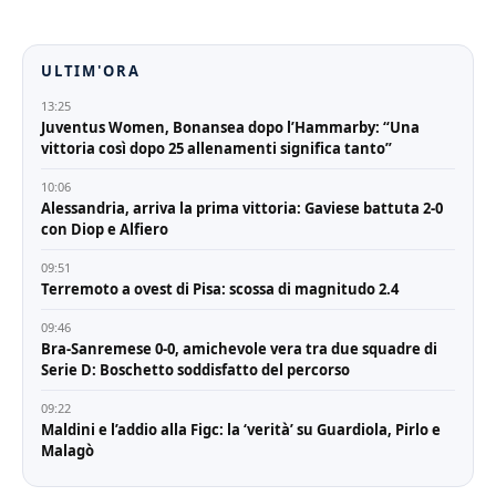
ULTIM'ORA
13:25
Juventus Women, Bonansea dopo l’Hammarby: “Una
vittoria così dopo 25 allenamenti significa tanto”
10:06
Alessandria, arriva la prima vittoria: Gaviese battuta 2-0
con Diop e Alfiero
09:51
Terremoto a ovest di Pisa: scossa di magnitudo 2.4
09:46
Bra-Sanremese 0-0, amichevole vera tra due squadre di
Serie D: Boschetto soddisfatto del percorso
09:22
Maldini e l’addio alla Figc: la ‘verità’ su Guardiola, Pirlo e
Malagò