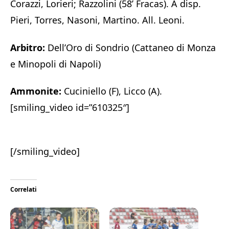
Corazzi, Lorieri; Razzolini (58’ Fracas). A disp.
Pieri, Torres, Nasoni, Martino. All. Leoni.
Arbitro:
Dell’Oro di Sondrio (Cattaneo di Monza
e Minopoli di Napoli)
Ammonite:
Cuciniello (F), Licco (A).
[smiling_video id=”610325″]
[/smiling_video]
Correlati