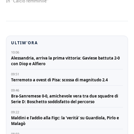
In "Calcio femminile"
ULTIM'ORA
10:06
Alessandria, arriva la prima vittoria: Gaviese battuta 2-0
con Diop e Alfiero
09:51
Terremoto a ovest di Pisa: scossa di magnitudo 2.4
09:46
Bra-Sanremese 0-0, amichevole vera tra due squadre di
Serie D: Boschetto soddisfatto del percorso
09:22
Maldini e l’addio alla Figc: la ‘verità’ su Guardiola, Pirlo e
Malagò
08:59