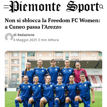
Skip
to
Piemonte
content
Non si sblocca la Freedom FC Women:
Sport
a Cuneo passa l’Arezzo
di Redazione
4 Maggio 2025
3 min lettura