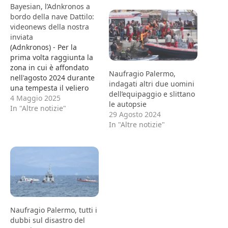
Bayesian, l’Adnkronos a
bordo della nave Dattilo:
videonews della nostra
inviata
(Adnkronos) - Per la
prima volta raggiunta la
zona in cui è affondato
Naufragio Palermo,
nell'agosto 2024 durante
indagati altri due uomini
una tempesta il veliero
dell’equipaggio e slittano
Bayesian, davanti a
4 Maggio 2025
le autopsie
Porticello (Palermo). La
In "Altre notizie"
29 Agosto 2024
Guardia costiera con la
In "Altre notizie"
nave Dattilo vigila sulle
operazioni di
recupero. Ieri è arrivata
al porto di Termini
Imerese (Palermo) la gru
galleggiante Hebo Lift…
Naufragio Palermo, tutti i
dubbi sul disastro del