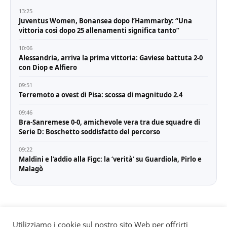
13:25
Juventus Women, Bonansea dopo l’Hammarby: “Una
vittoria così dopo 25 allenamenti significa tanto”
10:06
Alessandria, arriva la prima vittoria: Gaviese battuta 2-0
con Diop e Alfiero
09:51
Terremoto a ovest di Pisa: scossa di magnitudo 2.4
09:46
Bra-Sanremese 0-0, amichevole vera tra due squadre di
Serie D: Boschetto soddisfatto del percorso
09:22
Maldini e l’addio alla Figc: la ‘verità’ su Guardiola, Pirlo e
Malagò
Utilizziamo i cookie sul nostro sito Web per offrirti