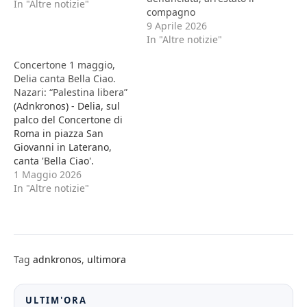
Ostia, sul litorale di
In "Altre notizie"
compagno
Roma, come segnalano i
9 Aprile 2026
Carabinieri della Sezione
In "Altre notizie"
Radiomobile della
Compagnia di Ostia. A
Concertone 1 maggio,
segnalare l'attività di
Delia canta Bella Ciao.
spaccio del 18enne è
Nazari: “Palestina libera”
stata proprio la
(Adnkronos) - Delia, sul
telefonata…
palco del Concertone di
Roma in piazza San
Giovanni in Laterano,
canta 'Bella Ciao'.
"Questa è una canzone
1 Maggio 2026
che parla di libertà e noi
In "Altre notizie"
dobbiamo continuare a
cantarla finché ci sarà
qualcuno che si arroga il
diritto di decidere chi
deve vivere e chi morire",
Tag
adnkronos
,
ultimora
dice…
ULTIM'ORA