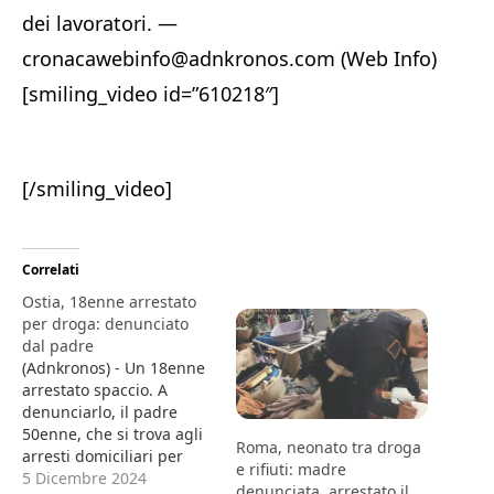
dei lavoratori. —
cronacawebinfo@adnkronos.com (Web Info)
[smiling_video id=”610218″]
[/smiling_video]
Correlati
Ostia, 18enne arrestato
per droga: denunciato
dal padre
(Adnkronos) - Un 18enne
arrestato spaccio. A
denunciarlo, il padre
50enne, che si trova agli
Roma, neonato tra droga
arresti domiciliari per
e rifiuti: madre
altri reati. Succede a
5 Dicembre 2024
denunciata, arrestato il