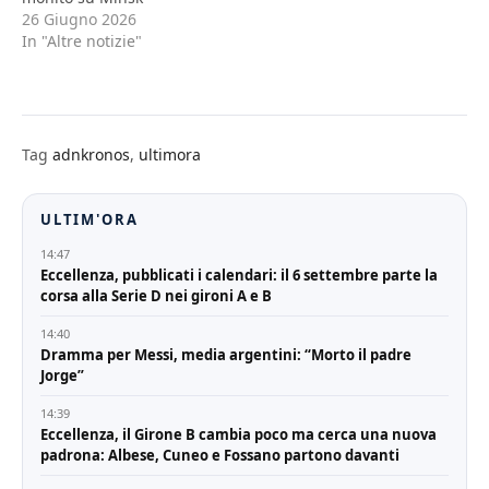
26 Giugno 2026
In "Altre notizie"
Tag
adnkronos
,
ultimora
ULTIM'ORA
14:47
Eccellenza, pubblicati i calendari: il 6 settembre parte la
corsa alla Serie D nei gironi A e B
14:40
Dramma per Messi, media argentini: “Morto il padre
Jorge”
14:39
Eccellenza, il Girone B cambia poco ma cerca una nuova
padrona: Albese, Cuneo e Fossano partono davanti