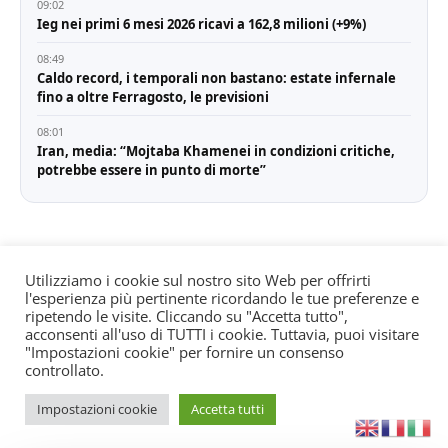
09:02
Ieg nei primi 6 mesi 2026 ricavi a 162,8 milioni (+9%)
08:49
Caldo record, i temporali non bastano: estate infernale
fino a oltre Ferragosto, le previsioni
08:01
Iran, media: “Mojtaba Khamenei in condizioni critiche,
potrebbe essere in punto di morte”
Utilizziamo i cookie sul nostro sito Web per offrirti
l'esperienza più pertinente ricordando le tue preferenze e
© All rights reserved. Quotidiano registrato all'albo dei
ripetendo le visite. Cliccando su "Accetta tutto",
giornali e periodici presso il Tribunale di Torino n. 25
acconsenti all'uso di TUTTI i cookie. Tuttavia, puoi visitare
"Impostazioni cookie" per fornire un consenso
del 24/8/2022 Editore: Agostino Scozzaro Direttore
controllato.
responsabile: Andrea Musacchio Theme Sportsx
designed by
WPInterface
.
Impostazioni cookie
Accetta tutti