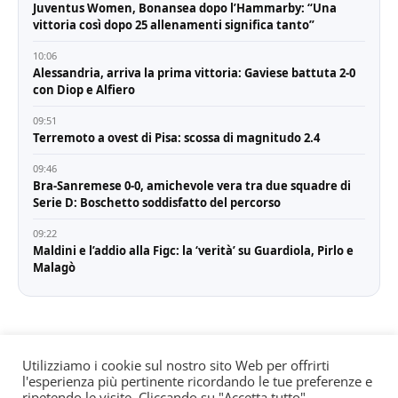
Juventus Women, Bonansea dopo l’Hammarby: “Una
vittoria così dopo 25 allenamenti significa tanto”
10:06
Alessandria, arriva la prima vittoria: Gaviese battuta 2-0
con Diop e Alfiero
09:51
Terremoto a ovest di Pisa: scossa di magnitudo 2.4
09:46
Bra-Sanremese 0-0, amichevole vera tra due squadre di
Serie D: Boschetto soddisfatto del percorso
09:22
Maldini e l’addio alla Figc: la ‘verità’ su Guardiola, Pirlo e
Malagò
Utilizziamo i cookie sul nostro sito Web per offrirti
l'esperienza più pertinente ricordando le tue preferenze e
© All rights reserved. Quotidiano registrato all'albo dei
ripetendo le visite. Cliccando su "Accetta tutto",