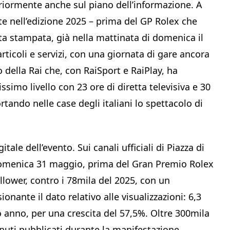
eriormente anche sul piano dell’informazione. A
ate nell’edizione 2025 – prima del GP Rolex che
arta stampata, già nella mattinata di domenica il
icoli e servizi, con una giornata di gare ancora
 della Rai che, con RaiSport e RaiPlay, ha
ssimo livello con 23 ore di diretta televisiva e 30
ando nelle case degli italiani lo spettacolo di
ale dell’evento. Sui canali ufficiali di Piazza di
 domenica 31 maggio, prima del Gran Premio Rolex
llower, contro i 78mila del 2025, con un
nante il dato relativo alle visualizzazioni: 6,3
so anno, per una crescita del 57,5%. Oltre 300mila
enuti pubblicati durante la manifestazione