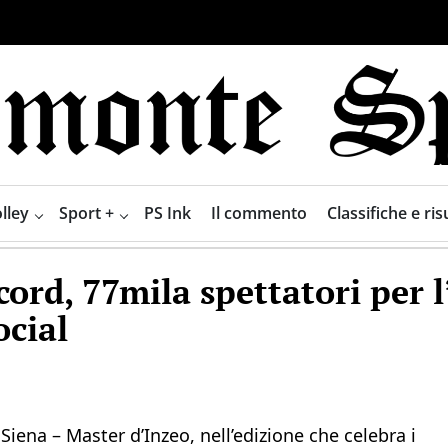
lley
Sport +
PS Ink
Il commento
Classifiche e risu
cord, 77mila spettatori per l
cial
Siena – Master d’Inzeo, nell’edizione che celebra i