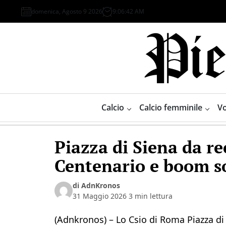
Skip
domenica, Agosto 9 2026
9
:
06
:
43
AM
to
content
Piemonte
Sport
Calcio
Calcio femminile
Vo
Piazza di Siena da re
Centenario e boom so
di AdnKronos
31 Maggio 2026
3 min lettura
(Adnkronos) – Lo Csio di Roma Piazza di 