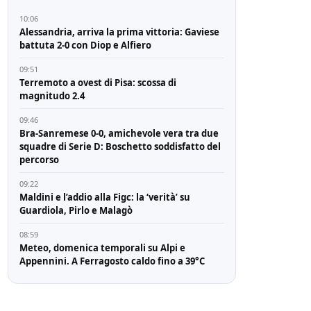
10:06
Alessandria, arriva la prima vittoria: Gaviese
battuta 2-0 con Diop e Alfiero
09:51
Terremoto a ovest di Pisa: scossa di
magnitudo 2.4
09:46
Bra-Sanremese 0-0, amichevole vera tra due
squadre di Serie D: Boschetto soddisfatto del
percorso
09:22
Maldini e l’addio alla Figc: la ‘verità’ su
Guardiola, Pirlo e Malagò
08:59
Meteo, domenica temporali su Alpi e
Appennini. A Ferragosto caldo fino a 39°C