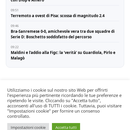
09:51
Terremoto a ovest di Pisa: scossa di magnitudo 2.4
09:46
Bra-Sanremese 0-0, amichevole vera tra due squadre di
Serie D: Boschetto soddisfatto del percorso
09:22
Maldini e l’addio alla Figc: la ‘verità’ su Guardiola, Pirlo e
Malagò
Utilizziamo i cookie sul nostro sito Web per offrirti
l'esperienza più pertinente ricordando le tue preferenze e
© All rights reserved. Quotidiano registrato all'albo dei
ripetendo le visite. Cliccando su "Accetta tutto",
giornali e periodici presso il Tribunale di Torino n. 25
acconsenti all'uso di TUTTI i cookie. Tuttavia, puoi visitare
"Impostazioni cookie" per fornire un consenso
del 24/8/2022 Editore: Agostino Scozzaro Direttore
controllato.
responsabile: Andrea Musacchio Theme Sportsx
designed by
WPInterface
.
Impostazioni cookie
Accetta tutti